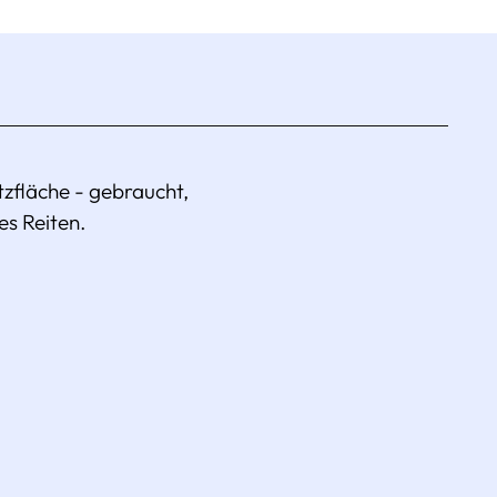
Produkt
in
den
Warenkorb
legen
tzfläche - gebraucht,
es Reiten.