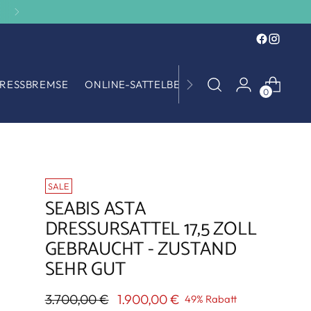
RESSBREMSE
ONLINE-SATTELBERATUNG
SATTELANKA
0
SALE
SEABIS ASTA
DRESSURSATTEL 17,5 ZOLL
GEBRAUCHT - ZUSTAND
SEHR GUT
Regulärer
3.700,00 €
1.900,00 €
49% Rabatt