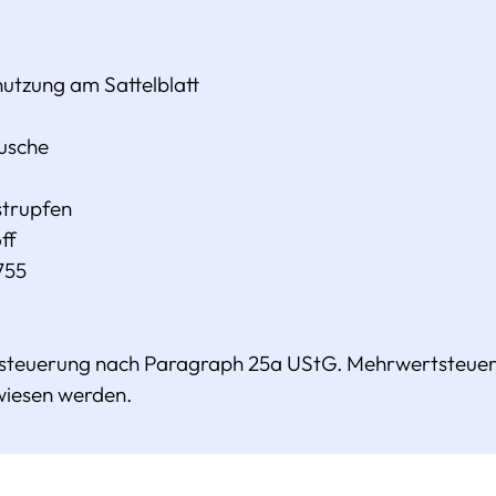
nutzung am Sattelblatt
usche
strupfen
ff
755
esteuerung nach Paragraph 25a UStG. Mehrwertsteuer 
wiesen werden.