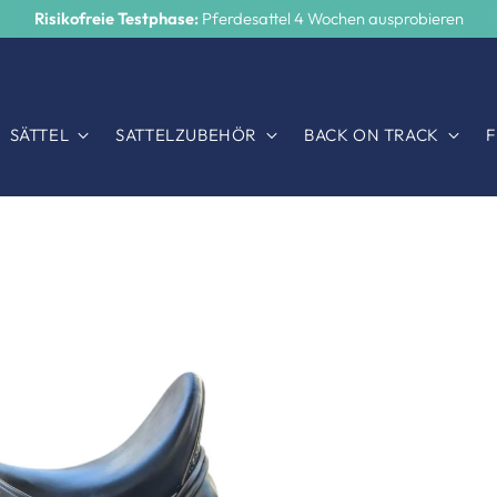
Risikofreie Testphase:
Pferdesattel 4 Wochen ausprobieren
SÄTTEL
SATTELZUBEHÖR
BACK ON TRACK
F