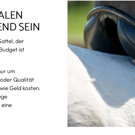
EALEN
END SEIN
attel, der
Budget ist
 nur um
m oder Qualität
owie Geld kosten.
uge
l eine