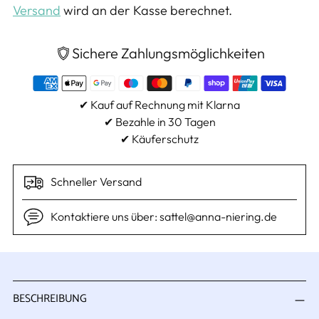
Versand
wird an der Kasse berechnet.
Sichere Zahlungsmöglichkeiten
✔ Kauf auf Rechnung mit Klarna
✔ Bezahle in 30 Tagen
✔ Käuferschutz
Schneller Versand
Kontaktiere uns über: sattel@anna-niering.de
Produkt
in
BESCHREIBUNG
den
Warenkorb