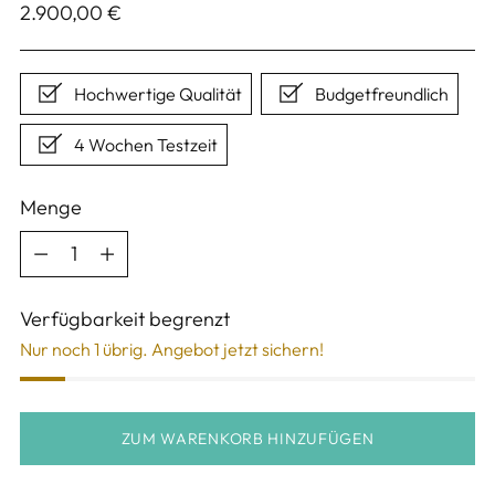
Regulärer
2.900,00 €
Preis
Hochwertige Qualität
Budgetfreundlich
4 Wochen Testzeit
Menge
Menge
Verfügbarkeit begrenzt
Nur noch 1 übrig. Angebot jetzt sichern!
ZUM WARENKORB HINZUFÜGEN