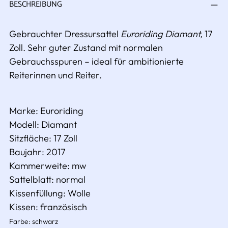
BESCHREIBUNG
den
Warenkorb
legen
Gebrauchter Dressursattel
Euroriding Diamant,
17
Zoll. Sehr guter Zustand mit normalen
Gebrauchsspuren – ideal für ambitionierte
Reiterinnen und Reiter.
Marke:
Euroriding
Modell:
Diamant
Sitzfläche: 17 Zoll
Baujahr: 2017
Kammerweite: mw
Sattelblatt:
normal
Kissenfüllung:
Wolle
Kissen: französisch
Farbe:
schwarz