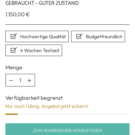
GEBRAUCHT – GUTER ZUSTAND
Regulärer
1.150,00 €
Preis
Hochwertige Qualität
Budgetfreundlich
4 Wochen Testzeit
Menge
Menge
Verfügbarkeit begrenzt
Nur noch 1 übrig. Angebot jetzt sichern!
ZUM WARENKORB HINZUFÜGEN