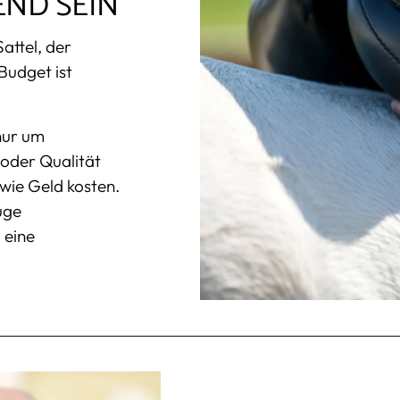
END SEIN
attel, der
Budget ist
 nur um
m oder Qualität
owie Geld kosten.
uge
l eine