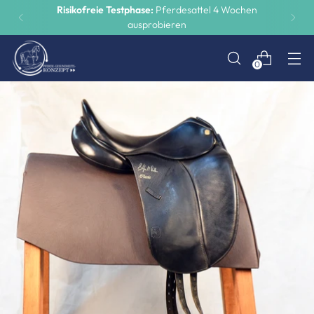
Risikofreie Testphase:
Pferdesattel 4 Wochen
ausprobieren
0