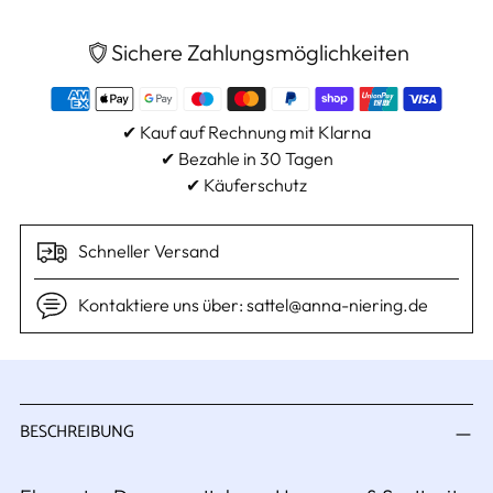
Sichere Zahlungsmöglichkeiten
✔ Kauf auf Rechnung mit Klarna
✔ Bezahle in 30 Tagen
✔ Käuferschutz
Schneller Versand
Kontaktiere uns über: sattel@anna-niering.de
Produkt
in
BESCHREIBUNG
den
Warenkorb
legen